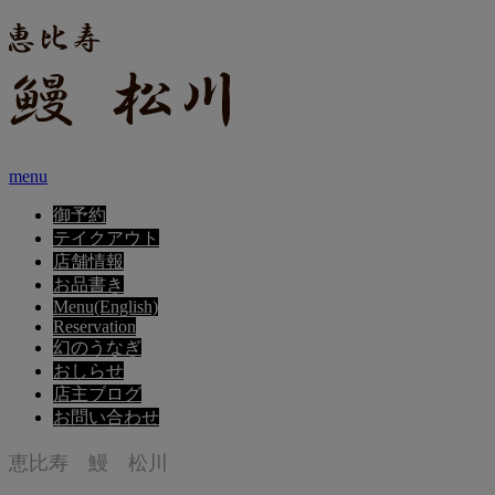
menu
御予約
テイクアウト
店舗情報
お品書き
Menu(English)
Reservation
幻のうなぎ
おしらせ
店主ブログ
お問い合わせ
恵比寿 鰻 松川