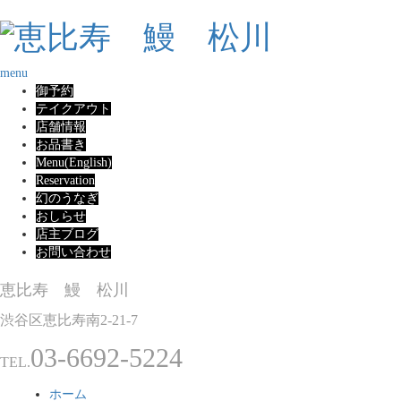
menu
御予約
テイクアウト
店舗情報
お品書き
Menu(English)
Reservation
幻のうなぎ
おしらせ
店主ブログ
お問い合わせ
恵比寿 鰻 松川
渋谷区恵比寿南2-21-7
03-6692-5224
TEL.
ホーム