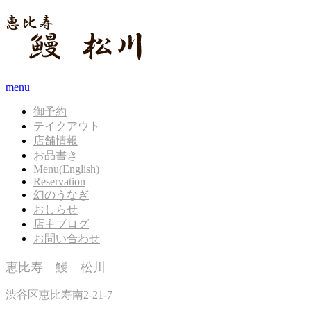
menu
御予約
テイクアウト
店舗情報
お品書き
Menu(English)
Reservation
幻のうなぎ
おしらせ
店主ブログ
お問い合わせ
恵比寿 鰻 松川
渋谷区恵比寿南2-21-7