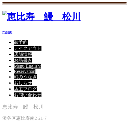
menu
御予約
テイクアウト
店舗情報
お品書き
Menu(English)
Reservation
幻のうなぎ
おしらせ
店主ブログ
お問い合わせ
恵比寿 鰻 松川
渋谷区恵比寿南2-21-7